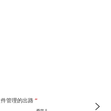
文件管理的出路 
”
—— 爱范儿 