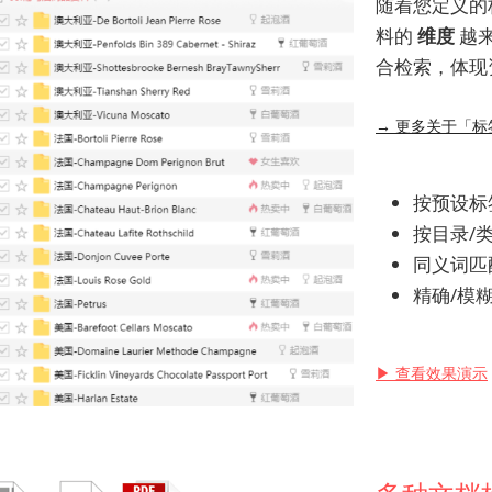
随着您定义的
料的 
维度 
越
合检索，体现
→ 更多关于「
按预设标
按目录/
同义词匹
精确/模
▶ 查看效果演示