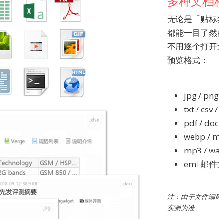
多种文档
无论是「贴标
都能一目了然
不用逐个打开
预览格式：
jpg / pn
txt / c
pdf / d
webp /
mp3 / w
eml 邮
注：由于文件编
实测为准