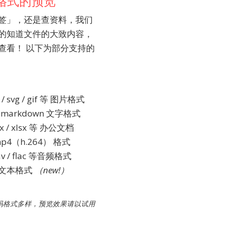
格式的预览
签」，还是查资料，我们
的知道文件的大致内容，
查看！ 以下为部分支持的
g / svg / gif 等 图片格式
sv / markdown 文字格式
ocx / xlsx 等 办公文档
 mp4（h.264） 格式
av / flac 等音频格式
件文本格式 
（new!）
码格式多样，预览效果请以试用